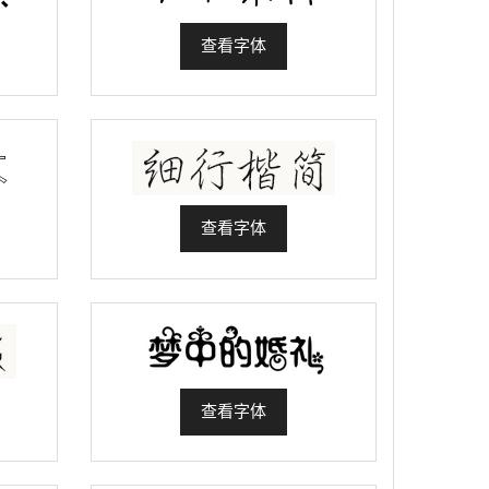
查看字体
查看字体
查看字体