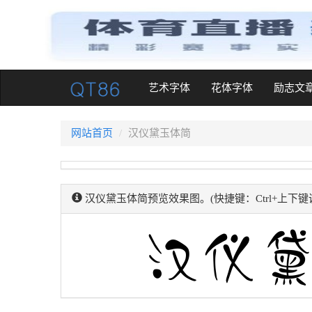
(current)
艺术字体
花体字体
励志文
网站首页
汉仪黛玉体简
汉仪黛玉体简预览效果图。(快捷键：Ctrl+上下键