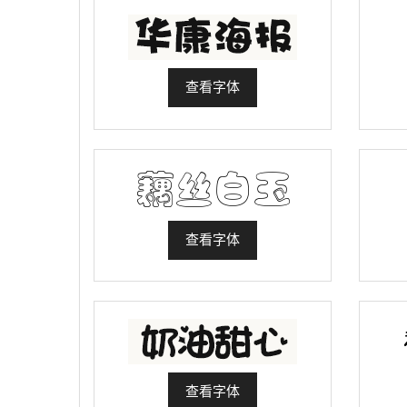
查看字体
查看字体
查看字体