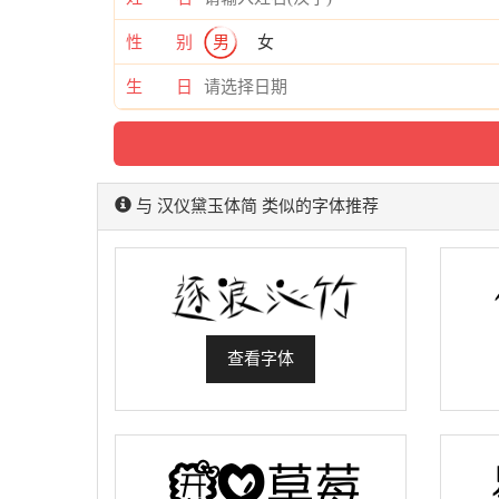
性 别
男
女
生 日
与 汉仪黛玉体简 类似的字体推荐
查看字体