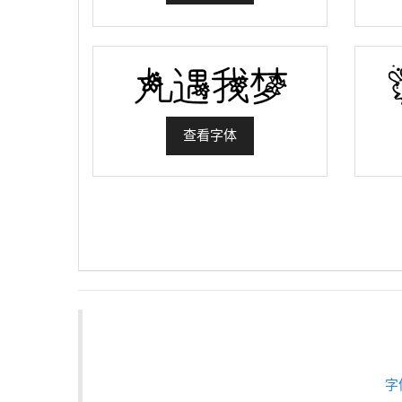
查看字体
字