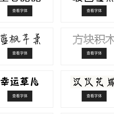
查看字体
查看字体
查看字体
查看字体
查看字体
查看字体