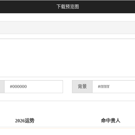
下载预览图
背景
2026运势
命中贵人