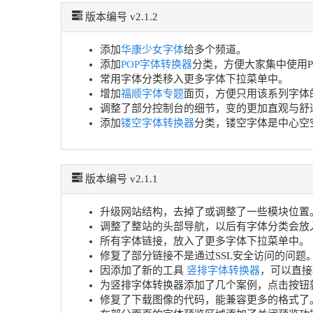
版本编号 v2.1.2
添加
华康少女字体
给多个频道。
添加
POP字体转换器
分类，方便大家集中使用P
常用字体分类移入更多字体下拉菜单中。
增加
福顺字体专题
面页，方便只用该系列字体
调整了部分控制台的细节，变的更加直观与舒
添加
镂空字体转换器
分类，镂空字体是中心空
版本编号 v2.1.1
升级网站结构，去掉了或调整了一些模块位置
调整了整站的头部导航，以后有字体分类会放
所有字体链接，放入了更多字体下拉菜单中。
修复了部分链接不是通过SSL安全访问的问题
因添加了新的工具
竖排字体转换器
，可以直接
为竖排字体转换器添加了几个案例，点击按钮
修复了下载图像的代码，能兼容更多的格式了