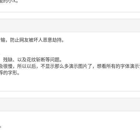
能的小X。
全传输，防止网友被坏人恶意劫持。
。
、残缺、以及花纹斩断等问题。
会很慢，所以以后，不显示那么多演示图片了，想看所有的字体演示
荐的字形。
。
。