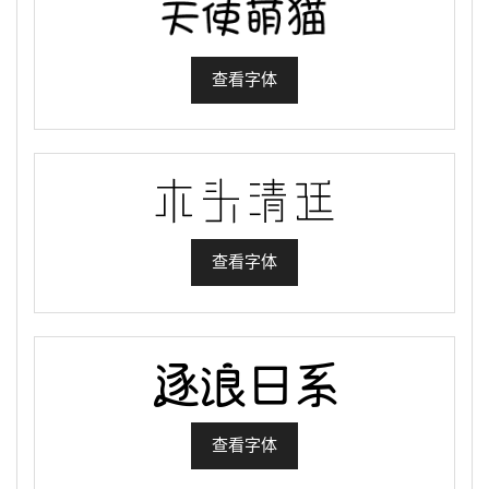
查看字体
查看字体
查看字体