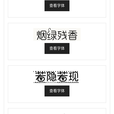
查看字体
查看字体
查看字体