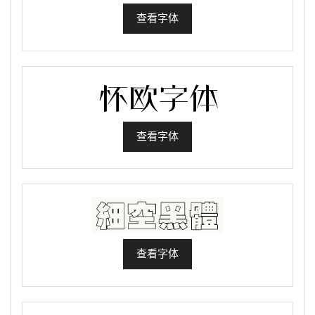
查看字体
查看字体
查看字体