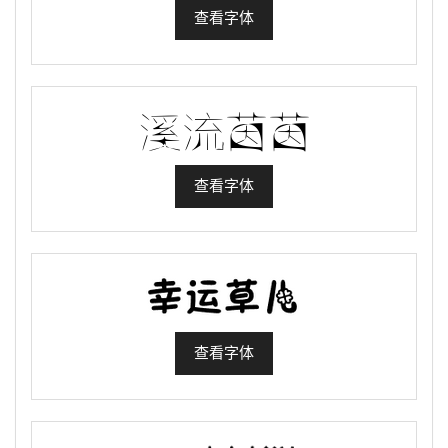
查看字体
查看字体
查看字体