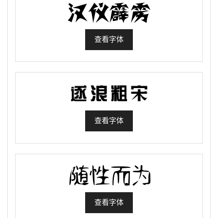
查看字体
查看字体
查看字体