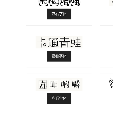
查看字体
查看字体
查看字体