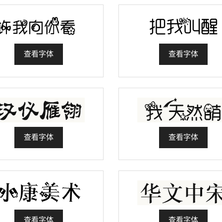
查看字体
查看字体
查看字体
查看字体
查看字体
查看字体