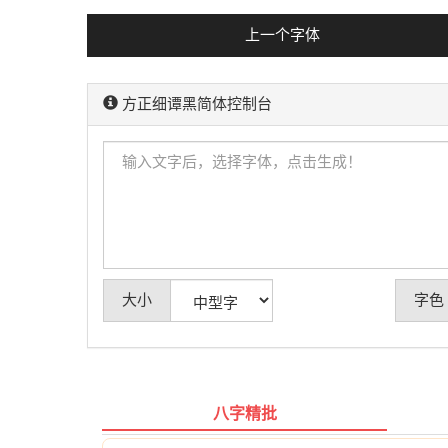
上一个字体
方正细谭黑简体控制台
大小
字色
八字精批