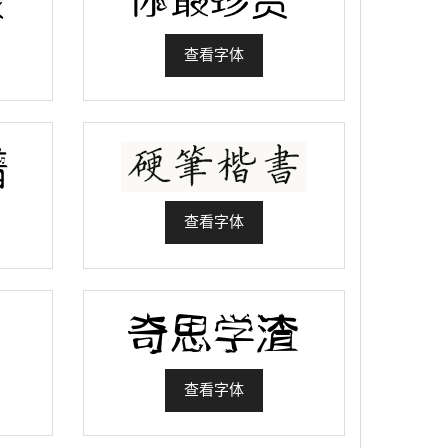
查看字体
查看字体
查看字体