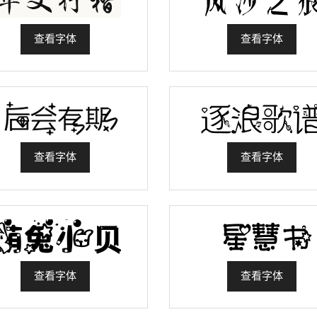
查看字体
查看字体
查看字体
查看字体
查看字体
查看字体