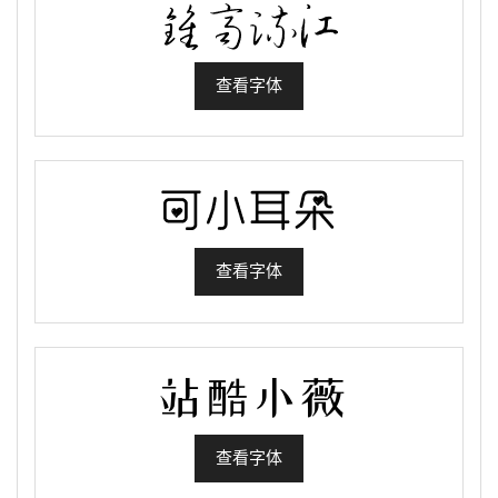
查看字体
查看字体
查看字体