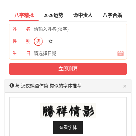
八字精批
2026运势
命中贵人
八字合婚
姓 名
性 别
男
女
生 日
×
与 汉仪蝶语体简 类似的字体推荐
查看字体