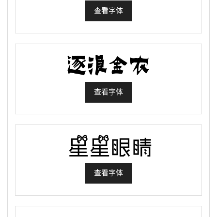
查看字体
查看字体
查看字体