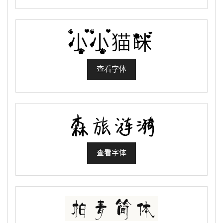
查看字体
查看字体