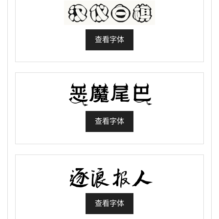
查看字体
查看字体
查看字体