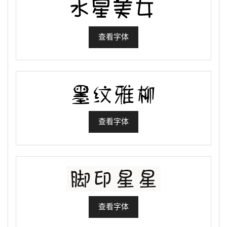
查看字体
查看字体
查看字体