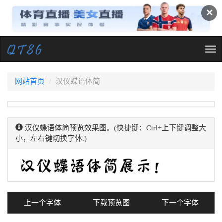
✕
Tog
nav
网站首页
汉仪蝶语体简
汉仪蝶语体简预览效果图。(快捷键：Ctrl+上下键调整大
小，左右键切换字体.)
上一个字体
下载预览图
下一个字体