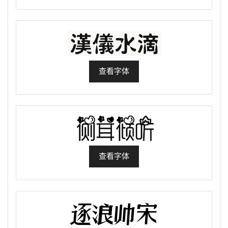
查看字体
查看字体