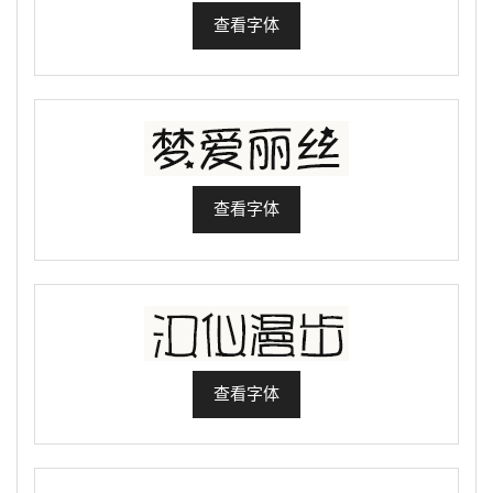
查看字体
查看字体
查看字体