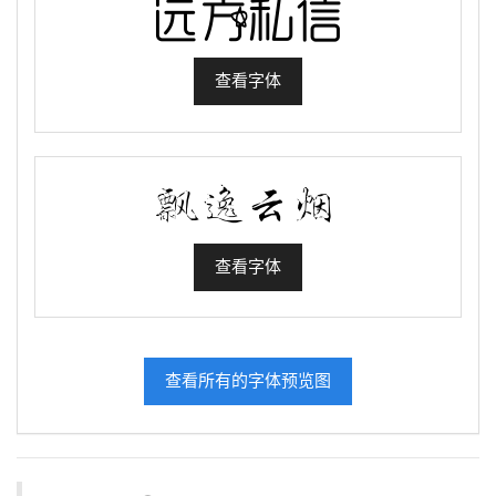
查看字体
查看字体
查看所有的字体预览图