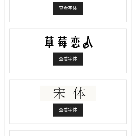
查看字体
查看字体
查看字体