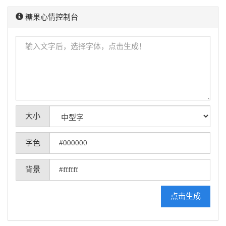
糖果心情控制台
大小
字色
背景
点击生成