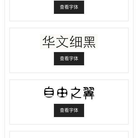
查看字体
查看字体
查看字体