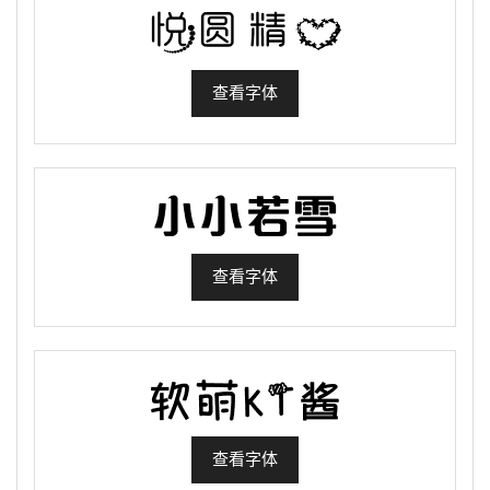
查看字体
查看字体
查看字体