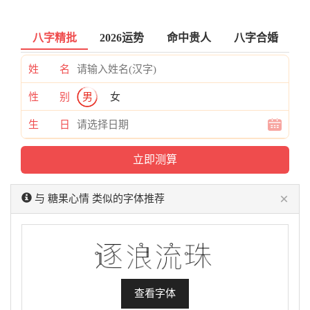
八字精批
2026运势
命中贵人
八字合婚
姓 名
性 别
男
女
生 日
×
与 糖果心情 类似的字体推荐
查看字体