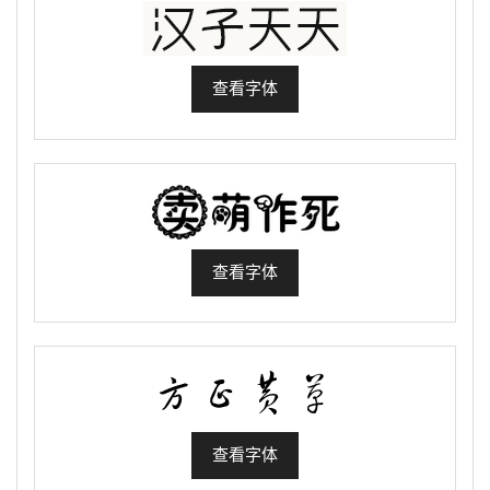
查看字体
查看字体
查看字体