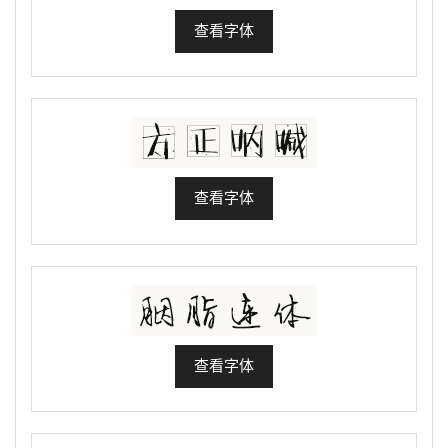
查看字体
查看字体
查看字体