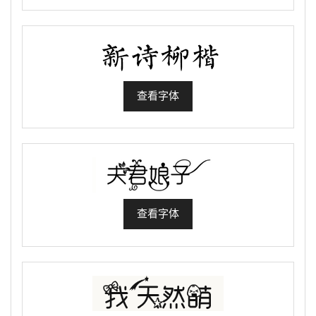
查看字体
查看字体