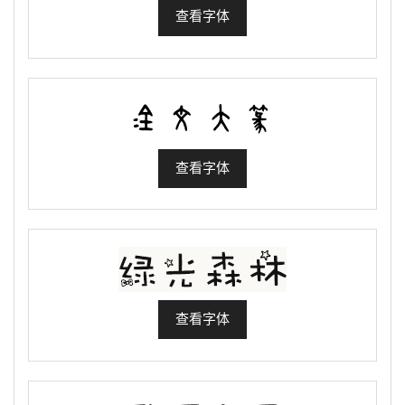
查看字体
查看字体
查看字体