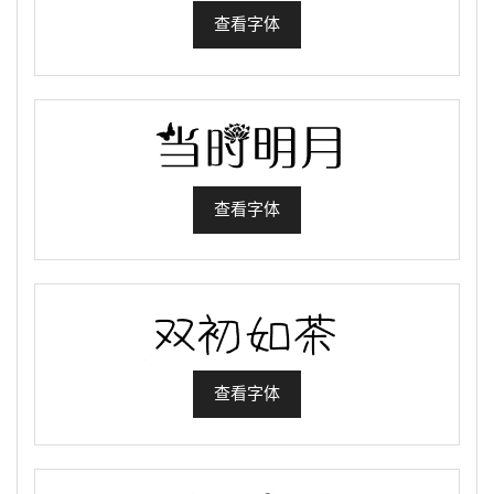
查看字体
查看字体
查看字体