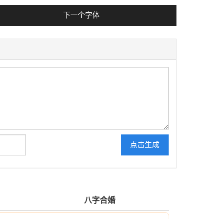
下一个字体
点击生成
八字合婚