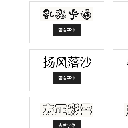
查看字体
查看字体
查看字体