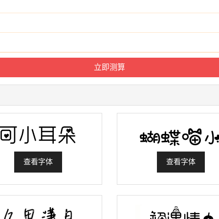
查看字体
查看字体