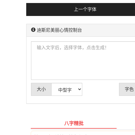
上一个字体
迪斯尼美丽心情控制台
大小
字色
八字精批