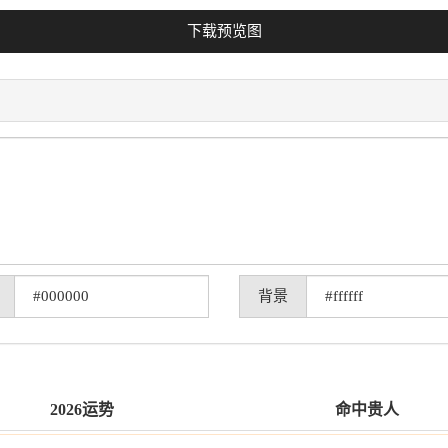
下载预览图
背景
2026运势
命中贵人