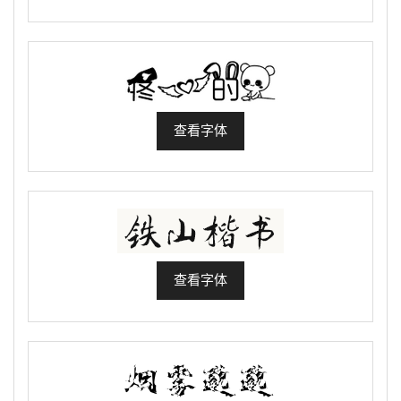
查看字体
查看字体