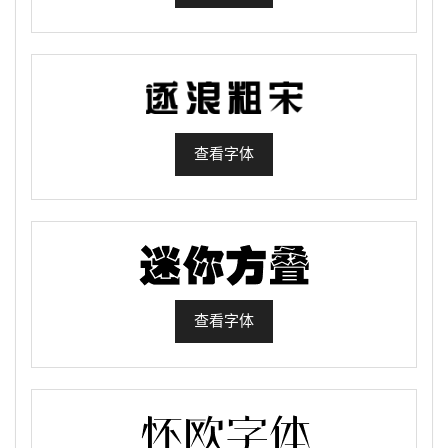
查看字体
查看字体