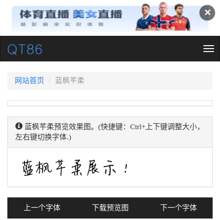
✕
Tog
nav
网站首页
蓝枫芊柔
蓝枫芊柔预览效果图。(快捷键：Ctrl+上下键调整大小，
左右键切换字体.)
上一个字体
下载预览图
下一个字体