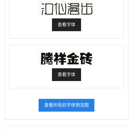
查看字体
查看字体
查看所有的字体预览图