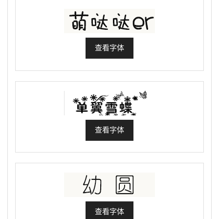
查看字体
查看字体
查看字体