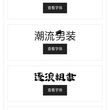
查看字体
查看字体
查看字体