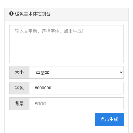
暖色美术体控制台
大小
字色
背景
点击生成