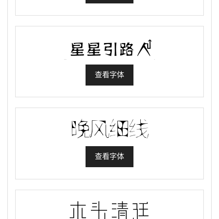
查看字体
查看字体