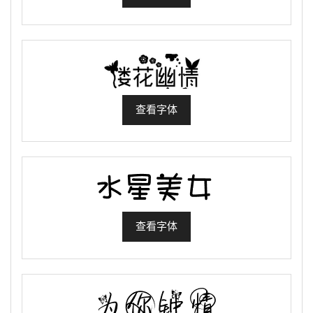
查看字体
查看字体