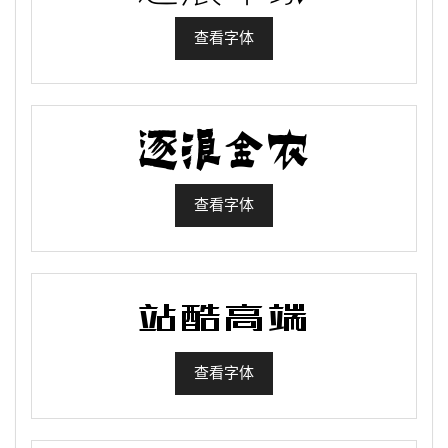
查看字体
查看字体
查看字体