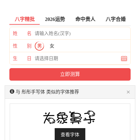
八字精批
2026运势
命中贵人
八字合婚
姓 名
性 别
男
女
生 日
×
与 彤彤手写体 类似的字体推荐
查看字体