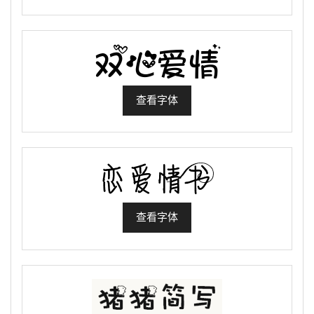
查看字体
查看字体