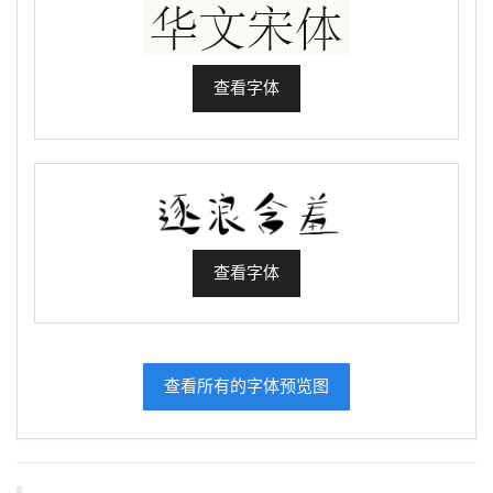
查看字体
查看字体
查看所有的字体预览图