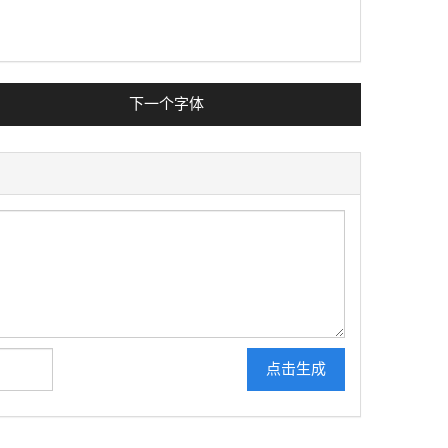
下一个字体
点击生成