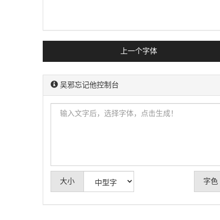
上一个字体
吴邪忘记他控制台
大小
字色