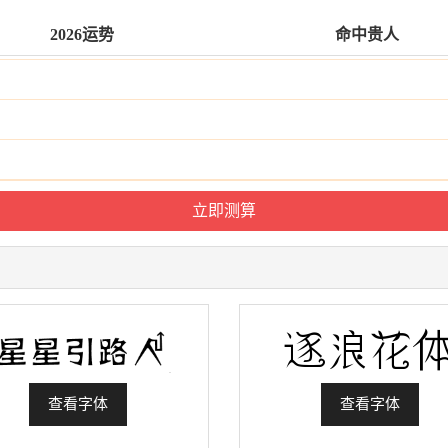
2026运势
命中贵人
查看字体
查看字体