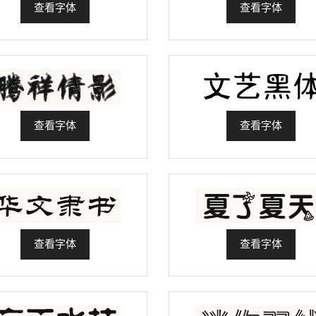
查看字体
查看字体
查看字体
查看字体
查看字体
查看字体