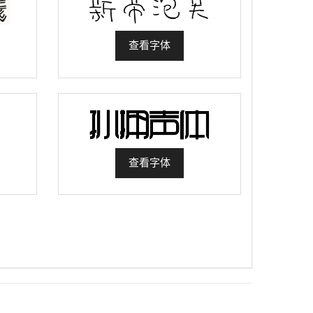
查看字体
查看字体