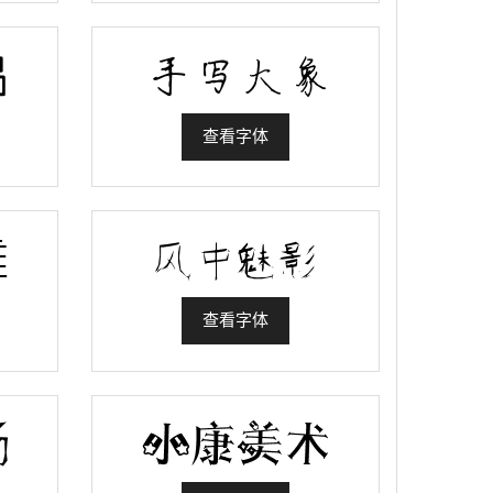
查看字体
查看字体