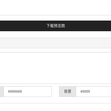
下载预览图
背景