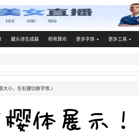
章
藏头诗生成器
称骨算命
更多字体
更多工具
整大小，左右键切换字体.)