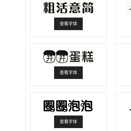
查看字体
查看字体
查看字体