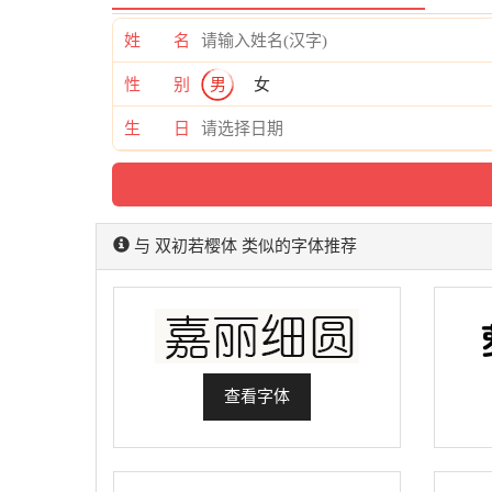
姓 名
性 别
男
女
生 日
与 双初若樱体 类似的字体推荐
查看字体