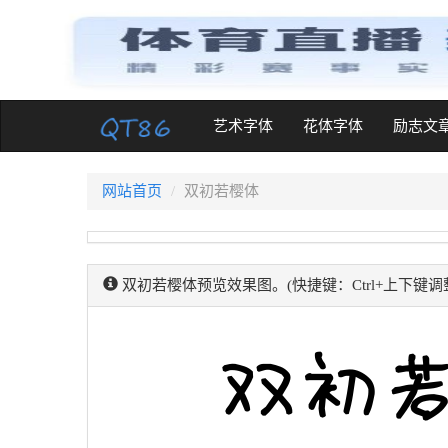
(current)
艺术字体
花体字体
励志文
网站首页
双初若樱体
双初若樱体预览效果图。(快捷键：Ctrl+上下键调