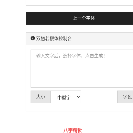
上一个字体
双初若樱体控制台
大小
字色
八字精批