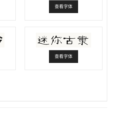
查看字体
查看字体