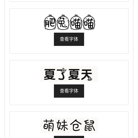
查看字体
查看字体