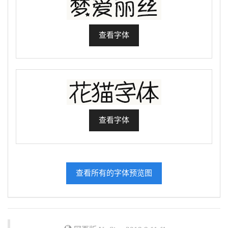
查看字体
查看字体
查看所有的字体预览图