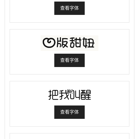
查看字体
查看字体
查看字体