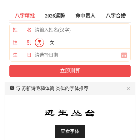
八字精批
2026运势
命中贵人
八字合婚
姓 名
性 别
男
女
生 日
×
与 苏新诗毛糙体简 类似的字体推荐
查看字体