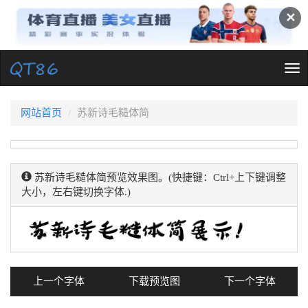
✕
Tog
nav
网站首页
苏新诗毛糙体简
苏新诗毛糙体简预览效果图。(快捷键：Ctrl+上下键调整
大小，左右键切换字体.)
上一个字体
下载预览图
下一个字体