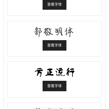
查看字体
查看字体
查看字体