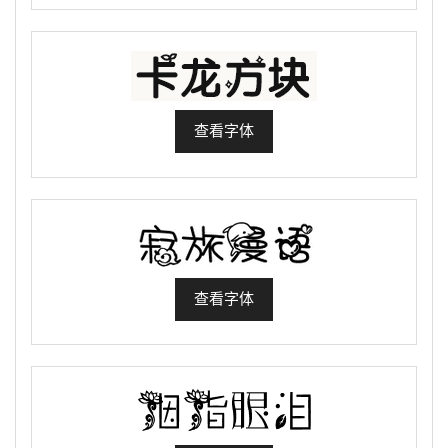
查看字体
查看字体