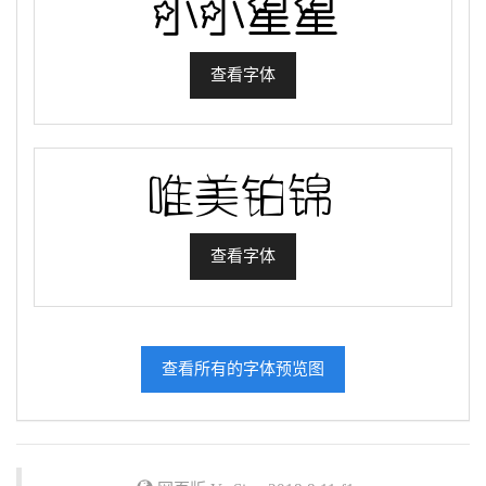
查看字体
查看字体
查看所有的字体预览图