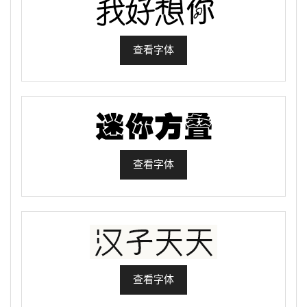
查看字体
查看字体
查看字体