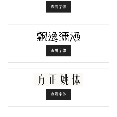
查看字体
查看字体
查看字体