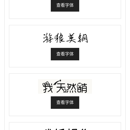
查看字体
查看字体
查看字体