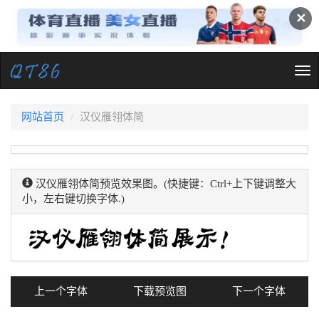
✕
Tog
nav
网站首页
汉仪雁翎体简
汉仪雁翎体简预览效果图。(快捷键：Ctrl+上下键调整大
小，左右键切换字体.)
上一个字体
下载预览图
下一个字体