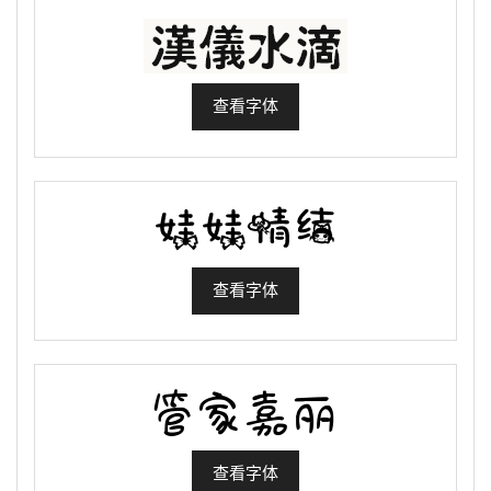
查看字体
查看字体
查看字体