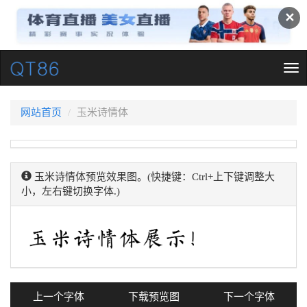
✕
Tog
nav
网站首页
玉米诗情体
玉米诗情体预览效果图。(快捷键：Ctrl+上下键调整大
小，左右键切换字体.)
上一个字体
下载预览图
下一个字体