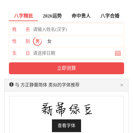
八字精批
2026运势
命中贵人
八字合婚
姓 名
性 别
男
女
生 日
×
与 方正静蕾简体 类似的字体推荐
查看字体