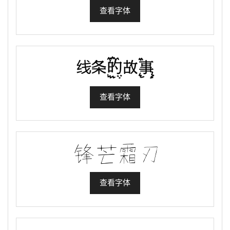
查看字体
查看字体
查看字体