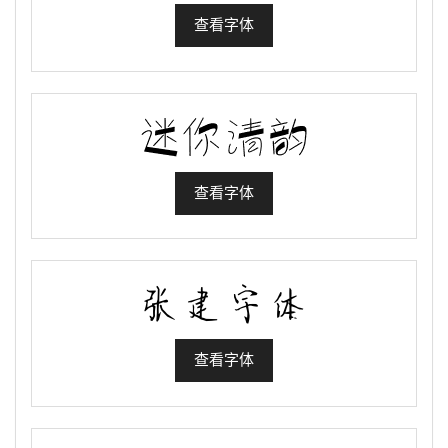
查看字体
查看字体
查看字体