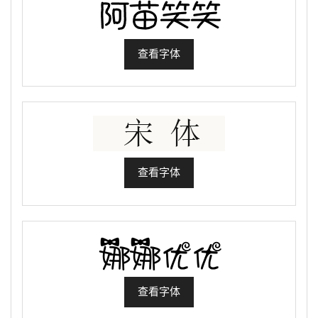
查看字体
查看字体
查看字体