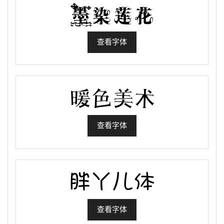
查看字体
查看字体
查看字体