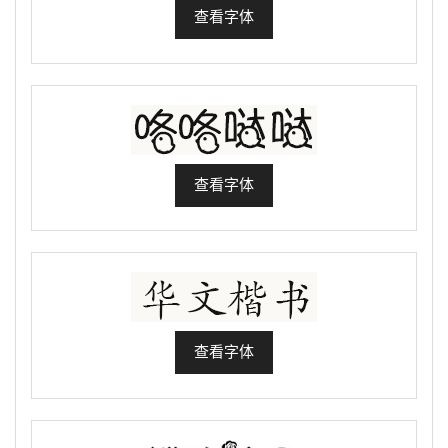
查看字体
查看字体
查看字体