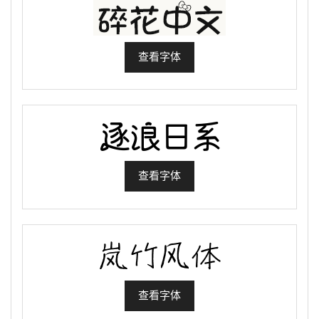
查看字体
查看字体
查看字体