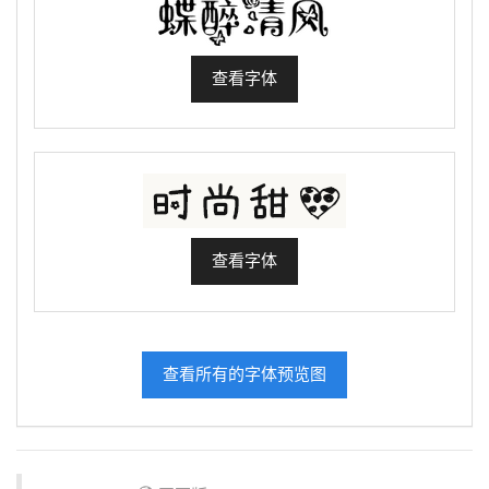
查看字体
查看字体
查看所有的字体预览图