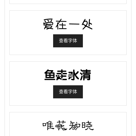
查看字体
查看字体