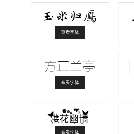
查看字体
查看字体
查看字体