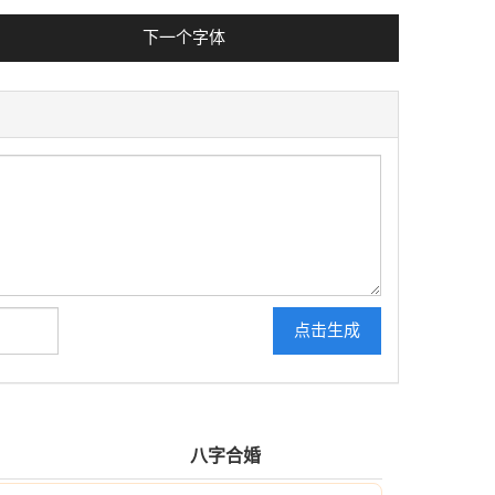
下一个字体
点击生成
八字合婚