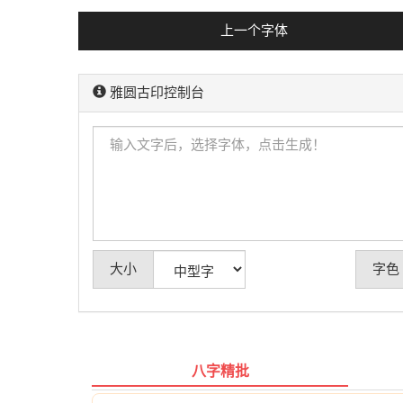
上一个字体
雅圆古印控制台
大小
字色
八字精批