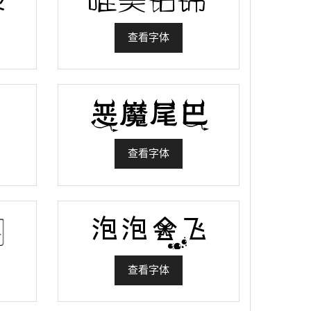
查看字体
查看字体
查看字体