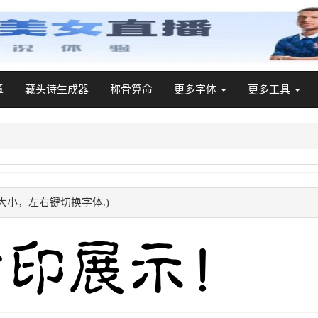
章
藏头诗生成器
称骨算命
更多字体
更多工具
大小，左右键切换字体.)