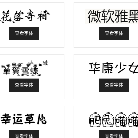
查看字体
查看字体
查看字体
查看字体
查看字体
查看字体