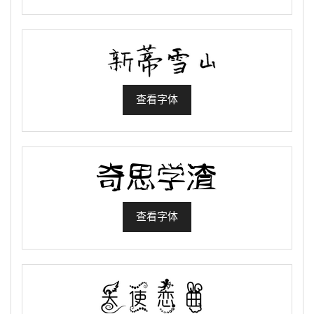
查看字体
查看字体