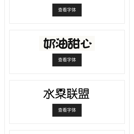
查看字体
查看字体
查看字体