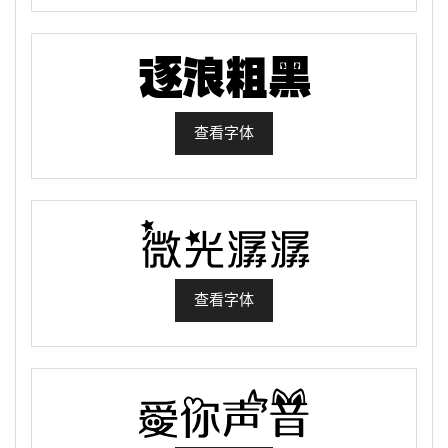
查看字体
查看字体