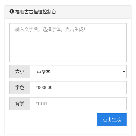
福顺古古怪怪控制台
大小
字色
背景
点击生成