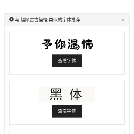
×
与 福顺古古怪怪 类似的字体推荐
查看字体
查看字体