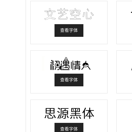
查看字体
查看字体
查看字体