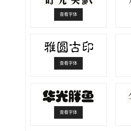
查看字体
查看字体
查看字体