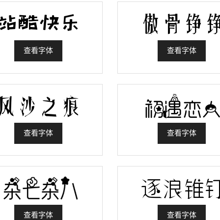
查看字体
查看字体
查看字体
查看字体
查看字体
查看字体