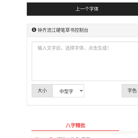
上一个字体
钟齐流江硬笔草书控制台
大小
字色
八字精批