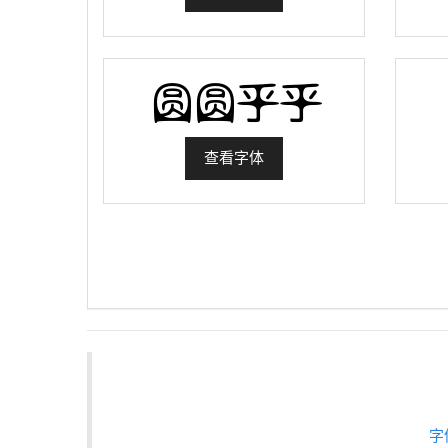
查看字体
字