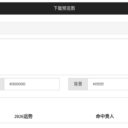
下载预览图
背景
2026运势
命中贵人