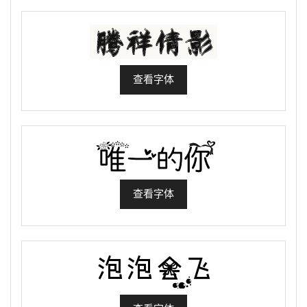
查看字体
查看字体