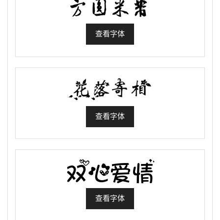
查看字体
查看字体
查看字体