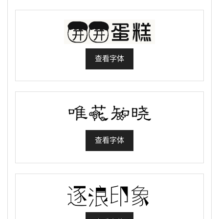
查看字体
查看字体