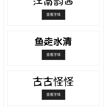
查看字体
查看字体
查看字体