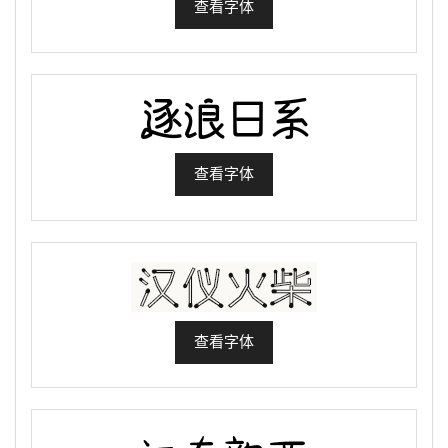
查看字体
查看字体
查看字体