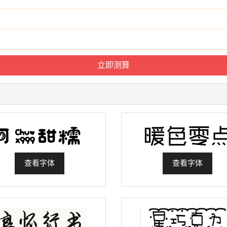
查看字体
查看字体