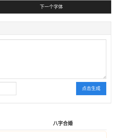
下一个字体
点击生成
八字合婚