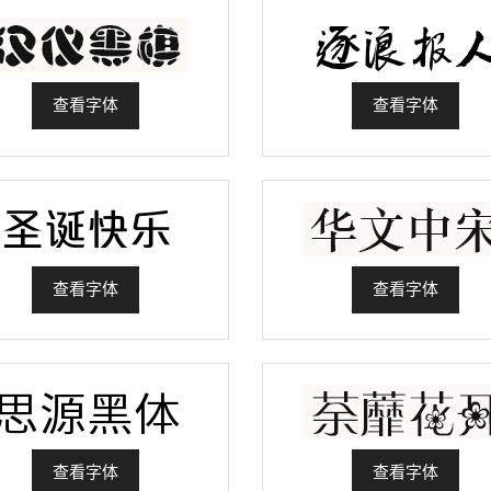
查看字体
查看字体
查看字体
查看字体
查看字体
查看字体