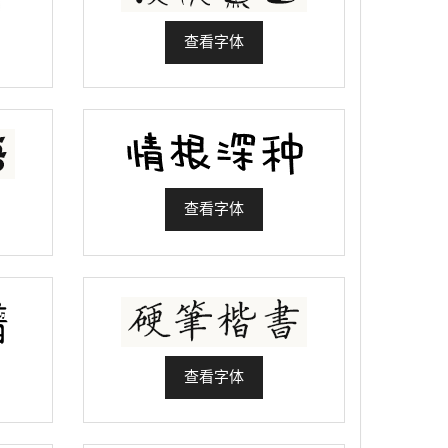
查看字体
查看字体
查看字体