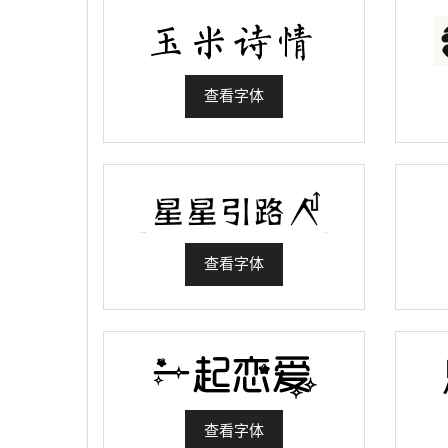
查看字体
查看字体
查看字体