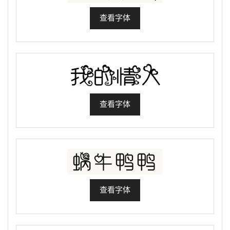
查看字体
查看字体
查看字体