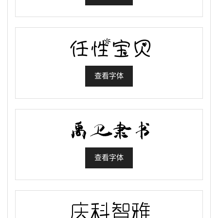
查看字体
查看字体