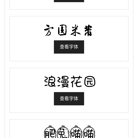
查看字体
查看字体