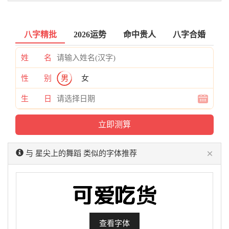
八字精批
2026运势
命中贵人
八字合婚
姓 名
性 别
男
女
生 日
×
与 星尖上的舞蹈 类似的字体推荐
查看字体