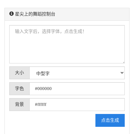
星尖上的舞蹈控制台
大小
字色
背景
点击生成