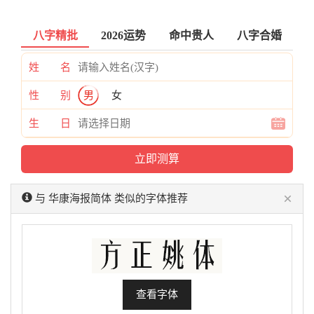
八字精批
2026运势
命中贵人
八字合婚
姓 名
性 别
男
女
生 日
×
与 华康海报简体 类似的字体推荐
查看字体