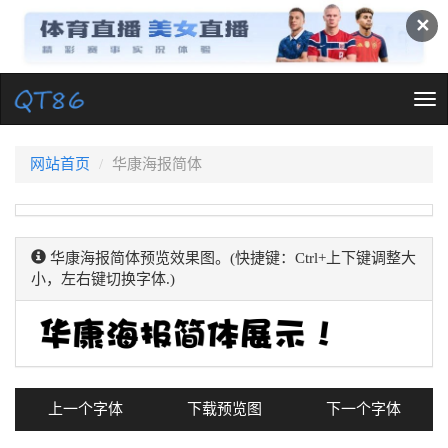
✕
Tog
nav
网站首页
华康海报简体
华康海报简体预览效果图。(快捷键：Ctrl+上下键调整大
小，左右键切换字体.)
上一个字体
下载预览图
下一个字体