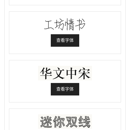
查看字体
查看字体