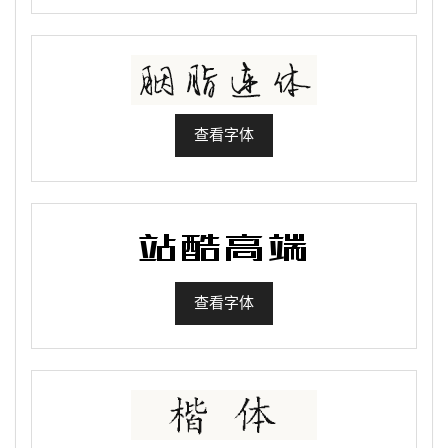
查看字体
查看字体