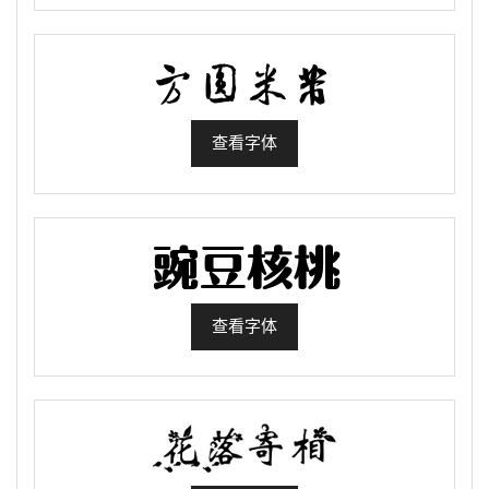
查看字体
查看字体