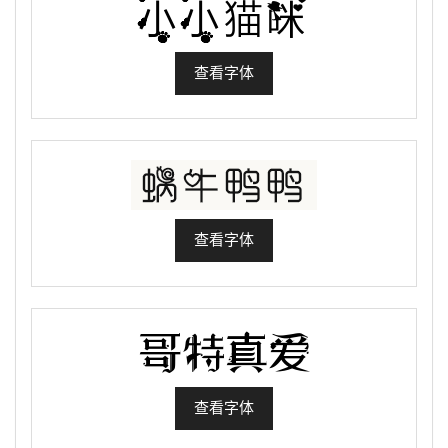
查看字体
查看字体
查看字体