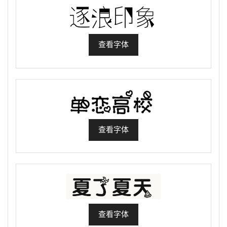
查看字体
查看字体
查看字体