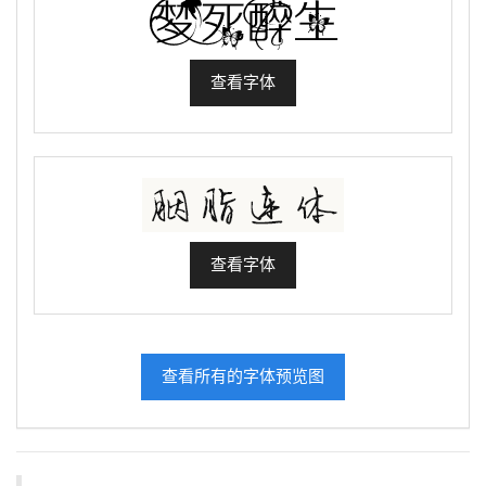
查看字体
查看字体
查看所有的字体预览图