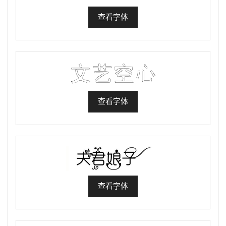
查看字体
查看字体
查看字体