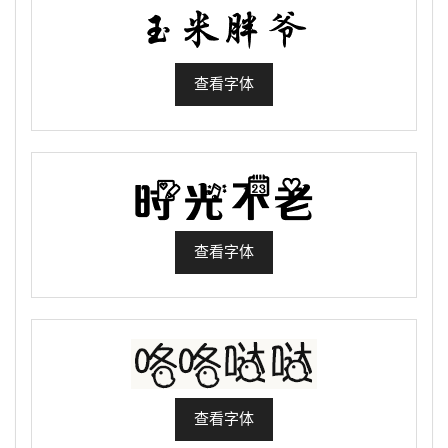
查看字体
查看字体
查看字体