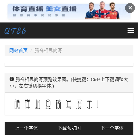
✕
Tog
nav
网站首页
腾祥相思简写
腾祥相思简写预览效果图。(快捷键：Ctrl+上下键调整大
小，左右键切换字体.)
上一个字体
下载预览图
下一个字体