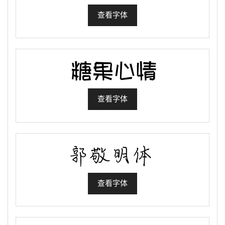
查看字体
查看字体
查看字体