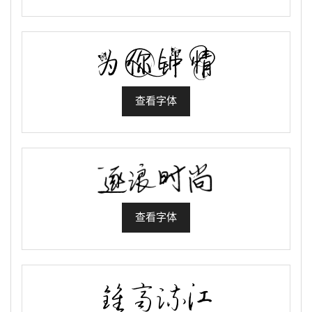
查看字体
查看字体