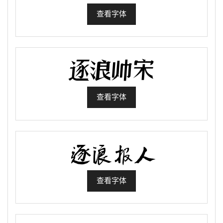
查看字体
查看字体
查看字体