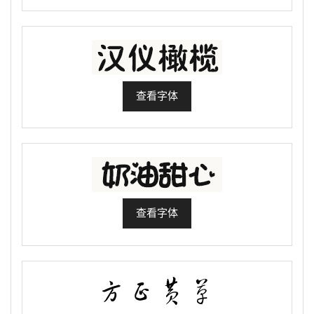
查看字体
查看字体