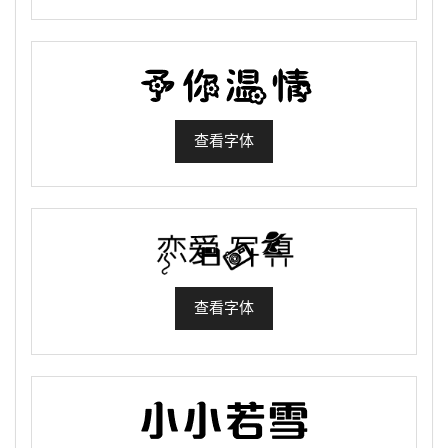
查看字体
查看字体