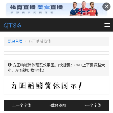
✕
Tog
nav
网站首页
方正呐喊简体
方正呐喊简体预览效果图。(快捷键：Ctrl+上下键调整大
小，左右键切换字体.)
上一个字体
下载预览图
下一个字体