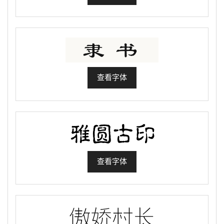
查看字体
查看字体