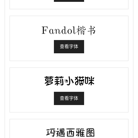
查看字体
查看字体