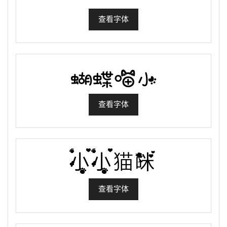
查看字体
查看字体
查看字体