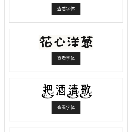
查看字体
查看字体
查看字体