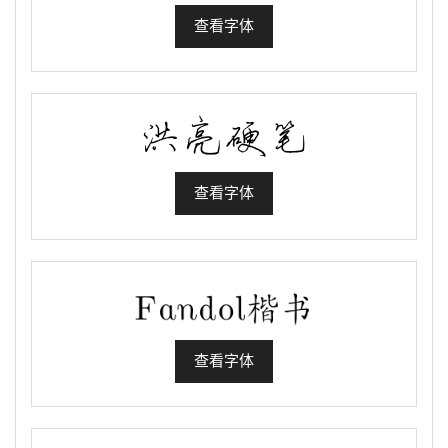
查看字体
查看字体
查看字体