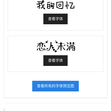
查看字体
查看字体
查看所有的字体预览图