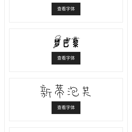
查看字体
查看字体
查看字体