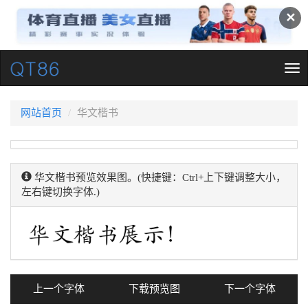
✕
Tog
nav
网站首页
华文楷书
华文楷书预览效果图。(快捷键：Ctrl+上下键调整大小，
左右键切换字体.)
上一个字体
下载预览图
下一个字体