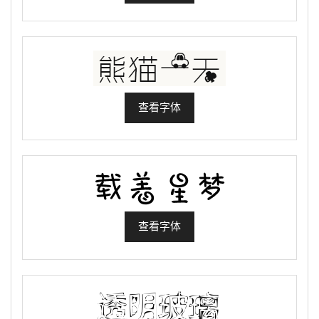
查看字体
查看字体