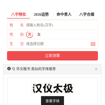
八字精批
2026运势
命中贵人
八字合婚
姓 名
性 别
男
女
生 日
×
与 华文楷书 类似的字体推荐
查看字体