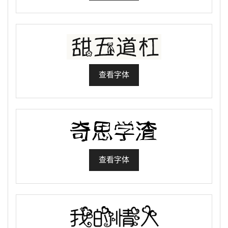
查看字体
查看字体