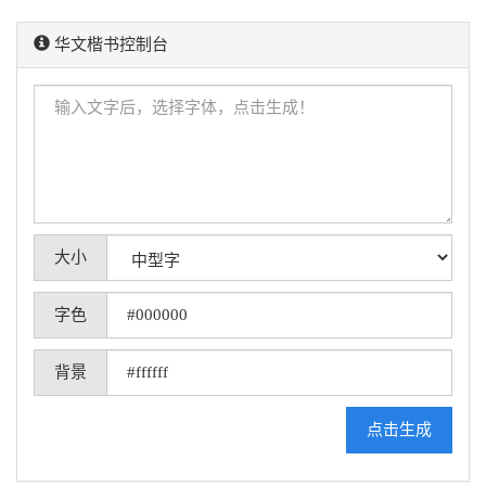
华文楷书控制台
大小
字色
背景
点击生成