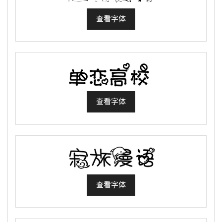
查看字体
查看字体
查看字体