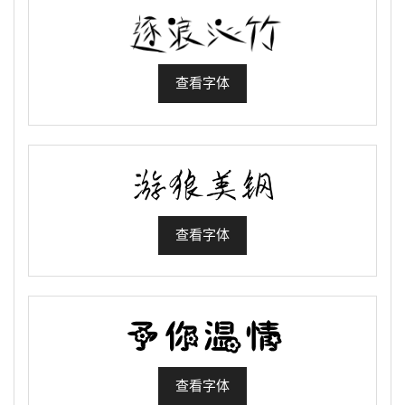
查看字体
查看字体
查看字体