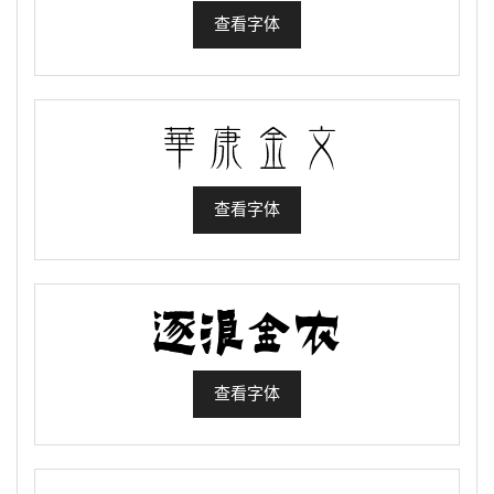
查看字体
查看字体
查看字体