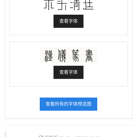
查看字体
查看字体
查看所有的字体预览图