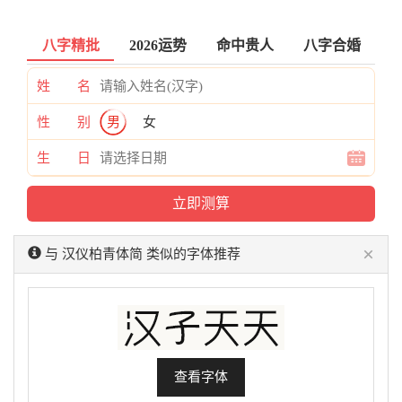
八字精批
2026运势
命中贵人
八字合婚
姓 名
性 别
男
女
生 日
×
与 汉仪柏青体简 类似的字体推荐
查看字体