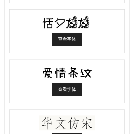
查看字体
查看字体