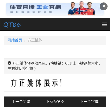
✕
Tog
nav
网站首页
方正姚体
方正姚体预览效果图。(快捷键：Ctrl+上下键调整大小，
左右键切换字体.)
上一个字体
下载预览图
下一个字体