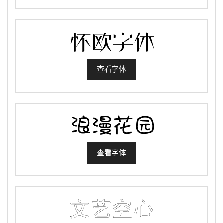
查看字体
查看字体