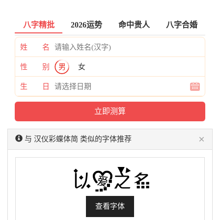
八字精批
2026运势
命中贵人
八字合婚
姓 名
性 别
男
女
生 日
×
与 汉仪彩蝶体简 类似的字体推荐
查看字体