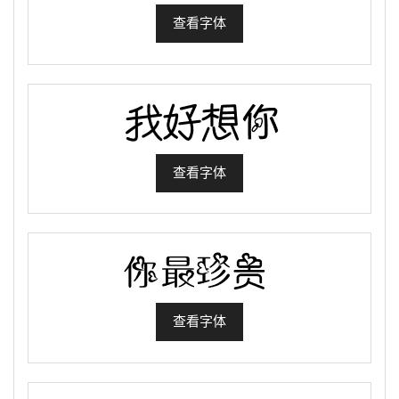
查看字体
查看字体
查看字体