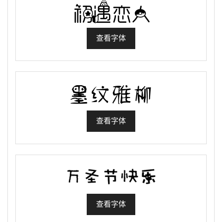
查看字体
查看字体
查看字体