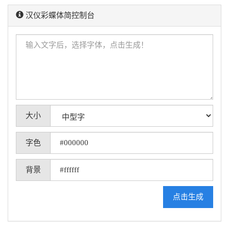
汉仪彩蝶体简控制台
大小
字色
背景
点击生成