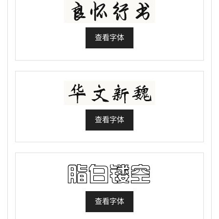
查看字体
查看字体
查看字体