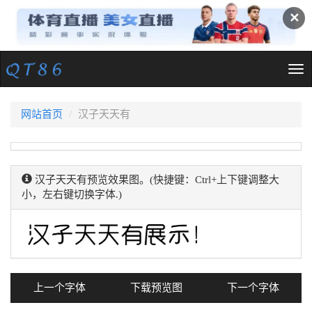
✕
Tog
nav
网站首页
汉子天天有
汉子天天有预览效果图。(快捷键：Ctrl+上下键调整大
小，左右键切换字体.)
上一个字体
下载预览图
下一个字体