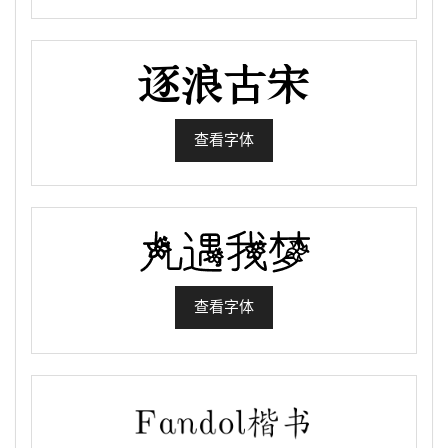
查看字体
查看字体