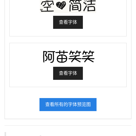
查看字体
查看字体
查看所有的字体预览图