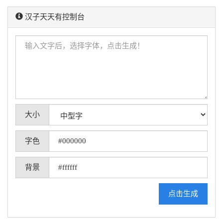
汉子天天有控制台
大小
字色
背景
点击生成