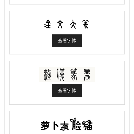
查看字体
查看字体