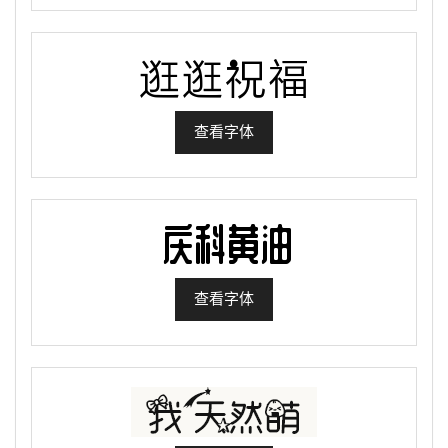
查看字体
查看字体