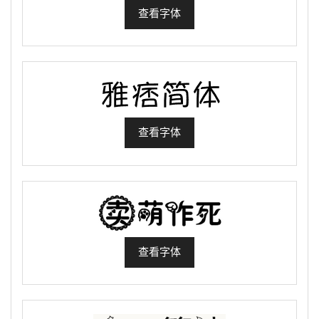
查看字体
查看字体
查看字体