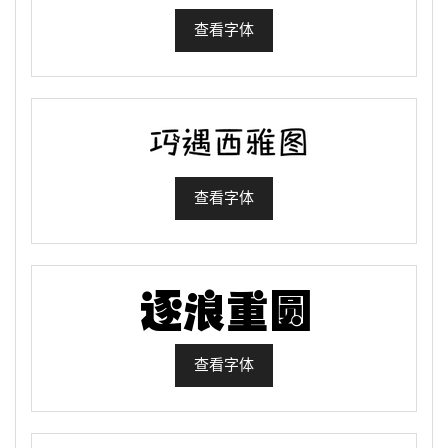
查看字体
查看字体
查看字体