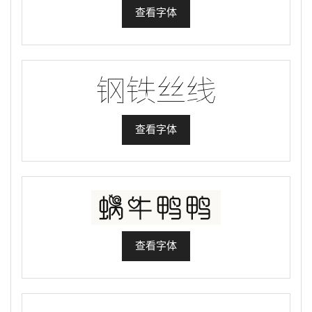
查看字体
查看字体
查看字体