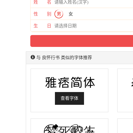
姓 名
性 别
男
女
生 日
与 良怀行书 类似的字体推荐
查看字体