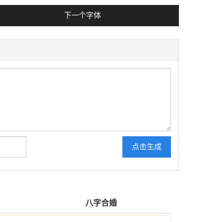
下一个字体
点击生成
八字合婚