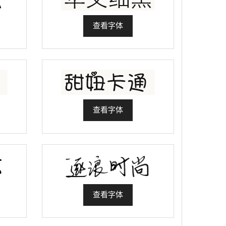
查看字体
查看字体
查看字体