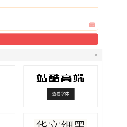
×
查看字体