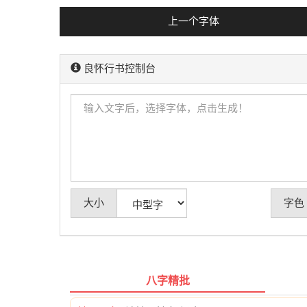
上一个字体
良怀行书控制台
大小
字色
八字精批