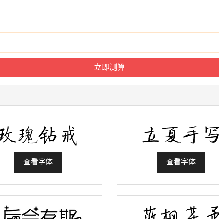
查看字体
查看字体