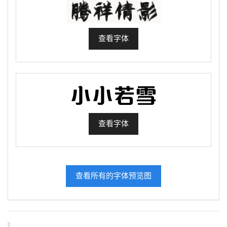
查看字体
查看字体
查看所有的字体预览图