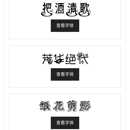
查看字体
查看字体
查看字体