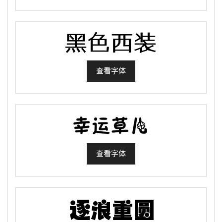
查看字体
查看字体