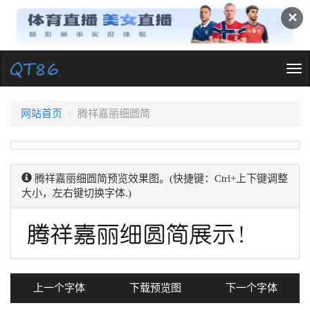
✕
Tog
nav
网站首页
腾祥嘉丽细圆简
腾祥嘉丽细圆简预览效果图。(快捷键：Ctrl+上下键调整
大小，左右键切换字体.)
上一个字体
下载预览图
下一个字体