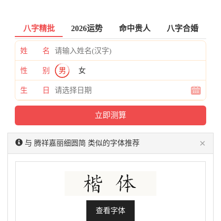
八字精批
2026运势
命中贵人
八字合婚
姓 名
性 别
男
女
生 日
×
与 腾祥嘉丽细圆简 类似的字体推荐
查看字体