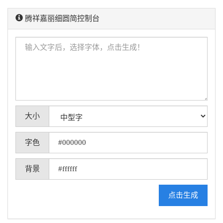
腾祥嘉丽细圆简控制台
大小
字色
背景
点击生成